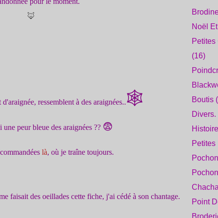
bandonnée pour le moment.
Brodine
🦊
Noël E
Petites
(16)
Poindcr
Blackw
🕸
Boutis
(
 d'araignée, ressemblent à des araignées..
Divers.
😨
'ai une peur bleue des araignées ??
Histoir
Petites
es commandées
là
, où je traîne toujours.
Pochons
Pochon
Chacha
e faisait des oeillades cette fiche, j'ai cédé à son chantage.
Point D
Broderi