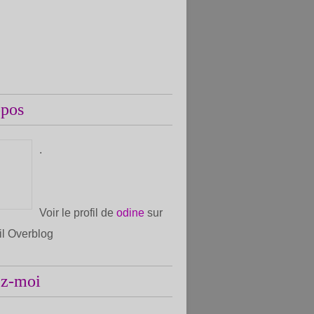
opos
.
Voir le profil de
odine
sur
ail Overblog
ez-moi