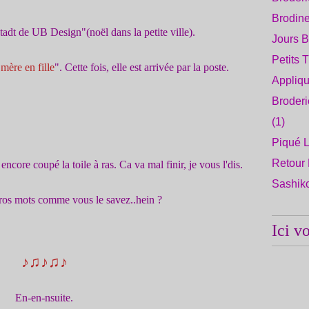
Brodine
stadt de UB Design"
(noël dans la petite ville).
Jours B
Petits 
mère en fille
". Cette fois, elle est
arrivée par la poste.
Appliqu
Broderi
(1)
Piqué L
Retour 
ncore coupé la toile à ras. Ca va mal finir, je vous l'dis.
Sashik
ros mots comme vous le savez..hein ?
Ici v
♪♫♪♫♪
En-en-nsuite.