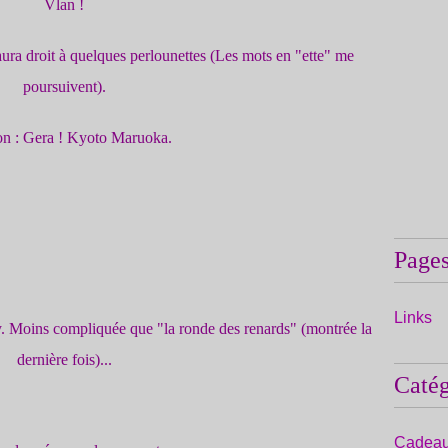
Vlan !
 aura droit à quelques perlounettes (Les mots en "ette" me
poursuivent).
on : Gera ! Kyoto Maruoka.
Page
Links
ly. Moins compliquée que "la ronde des renards" (montrée la
dernière fois)...
Catég
Cadeau