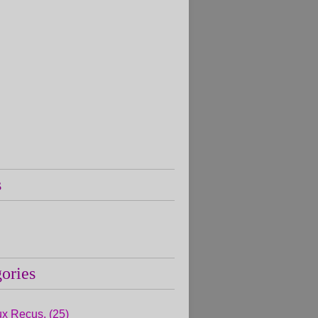
s
ories
x Reçus.
(25)