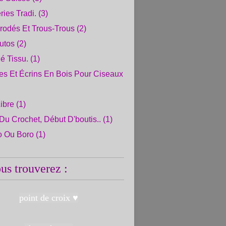
ries Tradi.
(3)
rodés Et Trous-Trous
(2)
Tutos
(2)
é Tissu.
(1)
es Et Écrins En Bois Pour Ciseaux
ibre
(1)
Du Crochet, Début D'boutis..
(1)
o Ou Boro
(1)
ous trouverez :
point de croix ♥