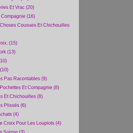
ries Et Vrac
(20)
t Compagnie
(16)
 Choses Cousues Et Chichouilles
oix.
(15)
ork
(13)
10)
(10)
es Pas Racontables
(9)
 Pochettes Et Compagnie
(8)
 Et Chichouilles
(8)
s Plissés
(6)
chats
(4)
e Croix Pour Les Loupiots
(4)
e Suisse
(3)