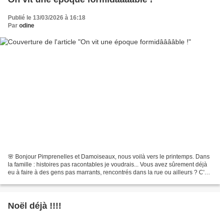
Publié le 13/03/2026 à 16:18
Par
odine
🌸 Bonjour Pimprenelles et Damoiseaux, nous voilà vers le printemps. Dans
la famille : histoires pas racontables je voudrais... Vous avez sûrement déjà
eu à faire à des gens pas marrants, rencontrés dans la rue ou ailleurs ? C'est
bizarre, ils se reproduisent...
Noël déjà !!!!