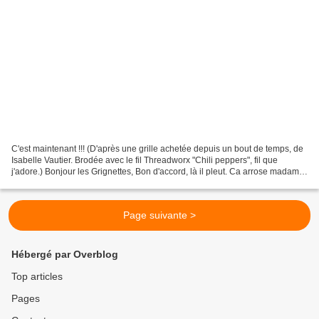
C'est maintenant !!! (D'après une grille achetée depuis un bout de temps, de
Isabelle Vautier. Brodée avec le fil Threadworx "Chili peppers", fil que
j'adore.) Bonjour les Grignettes, Bon d'accord, là il pleut. Ca arrose madame
la Terre et ses arbres...
Page suivante >
Hébergé par Overblog
Top articles
Pages