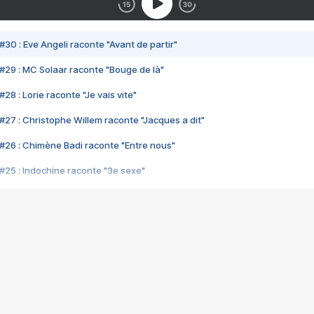
#30 : Eve Angeli raconte "Avant de partir"
#29 : MC Solaar raconte "Bouge de là"
28 : Lorie raconte "Je vais vite"
#27 : Christophe Willem raconte "Jacques a dit"
#26 : Chimène Badi raconte "Entre nous"
#25 : Indochine raconte "3e sexe"
#24 : Zaho raconte "C'est chelou"
#23 : Patrick Bruel raconte "Au café des délices"
#22 : Kyo raconte "Le chemin"
#21 : Nolwenn Leroy raconte "Cassé"
#20 : Patrick Hernandez raconte "Born to be alive"