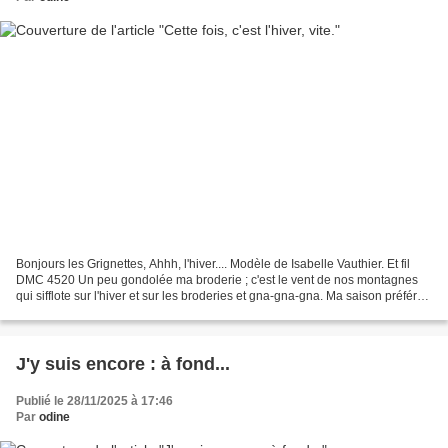
Bonjours les Grignettes, Ahhh, l'hiver.... Modèle de Isabelle Vauthier. Et fil
DMC 4520 Un peu gondolée ma broderie ; c'est le vent de nos montagnes
qui sifflote sur l'hiver et sur les broderies et gna-gna-gna. Ma saison préférée
avec l'automne....le...
J'y suis encore : à fond...
Publié le 28/11/2025 à 17:46
Par
odine