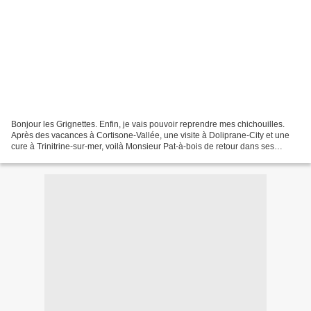
Bonjour les Grignettes. Enfin, je vais pouvoir reprendre mes chichouilles.
Après des vacances à Cortisone-Vallée, une visite à Doliprane-City et une
cure à Trinitrine-sur-mer, voilà Monsieur Pat-à-bois de retour dans ses
copeaux, comme si rien ne c'était...