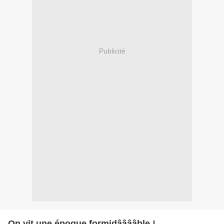
Publicité
On vit une époque formidââââble !